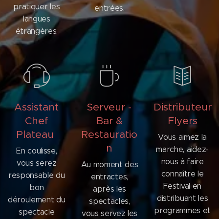
pratiquer les
entrées.
langues
étrangères.
Assistant
Serveur -
Distributeur
Chef
Bar &
Flyers
Plateau
Restauratio
Vous aimez la
n
marche, aidez-
En coulisse,
nous à faire
vous serez
Au moment des
connaître le
responsable du
entractes,
Festival en
bon
après les
distribuant les
déroulement du
spectacles,
programmes et
spectacle
vous servez les