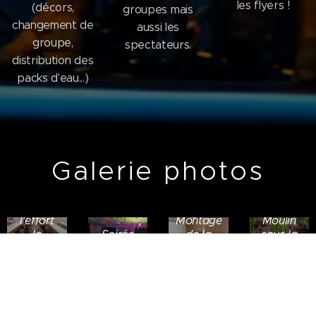
les flyers !
(décors,
groupes mais
changement de
aussi les
groupe,
spectateurs.
distribution des
packs d'eau...)
Galerie photos
Pique-
nique
Après
Place du
l'effort
Montage
Moulin
le
Soirée
de la
sous la
réconfort...
Terminus
scène
Tour
(2018)
(2016)
(2016)
(2014)
Organisation
Organisati
Service
Service
du repas
du repas