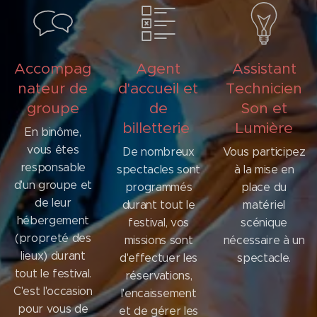
Accompag
Agent
Assistant
nateur de
d'accueil et
Technicien
groupe
de
Son et
billetterie
Lumière
En binôme,
vous êtes
De nombreux
Vous participez
responsable
spectacles sont
à la mise en
d'un groupe et
programmés
place du
de leur
durant tout le
matériel
hébergement
festival, vos
scénique
(propreté des
missions sont
nécessaire à un
lieux) durant
d'effectuer les
spectacle.
tout le festival.
réservations,
C'est l'occasion
l'encaissement
pour vous de
et de gérer les