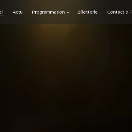
il
Actu
Programmation
Billetterie
Contact & P